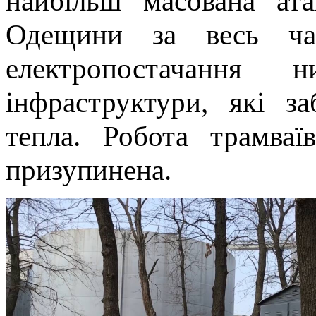
найбільш масована ат
Одещини за весь ча
електропостачання н
інфраструктури, які з
тепла. Робота трамваї
призупинена.